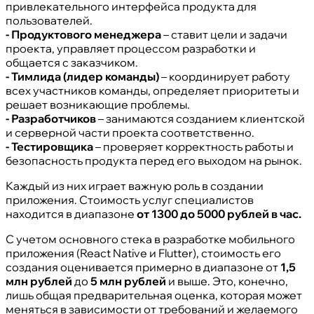
привлекательного интерфейса продукта для
пользователей.
- Продуктового менеджера
– ставит цели и задачи
проекта, управляет процессом разработки и
общается с заказчиком.
- Тимлида (лидер команды)
– координирует работу
всех участников команды, определяет приоритеты и
решает возникающие проблемы.
- Разработчиков
– занимаются созданием клиентской
и серверной части проекта соответственно.
- Тестировщика
– проверяет корректность работы и
безопасность продукта перед его выходом на рынок.
Каждый из них играет важную роль в создании
приложения. Стоимость услуг специалистов
находится в диапазоне
от 1300 до 5000 рублей в час.
С учетом основного стека в разработке мобильного
приложения (React Native и Flutter), стоимость его
создания оценивается примерно в диапазоне от
1,5
млн рублей
до
5 млн рублей
и выше. Это, конечно,
лишь общая предварительная оценка, которая может
меняться в зависимости от требований и желаемого