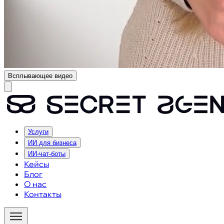
Всплывающее видео
Услуги
ИИ для бизнеса
ИИ-чат-боты
Кейсы
Блог
О нас
Контакты