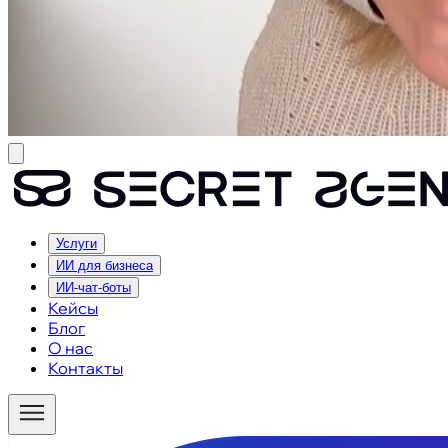
Услуги
ИИ для бизнеса
ИИ-чат-боты
Кейсы
Блог
О нас
Контакты