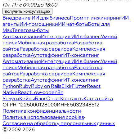
Пн–Пт с 09:00 до 18:00
получить консультацию
Внедрение ИИ для бизнеса
Промпт-инжиниринг
ИИ-
агенты
ИИ-помощники
ИИ чат-боты
Боты для
Max
Телеграм-боты
Автоматизация
Интеграция ИИ в бизнес
Умный
поиск
Мобильная разработка
Разработка
сайтов
Разработка сервисов
Комплексная
разработка
Аутстаффинг
ИТ-консалтинг
Автоматизация
Интеграция ИИ в бизнес
Умный
поиск
Мобильная разработка
Разработка
сайтов
Разработка сервисов
Комплексная
разработка
Аутстаффинг
ИТ-консалтинг
Python
Ruby
Ruby on Rails
Elixir
Flutter
React
Native
React
Low-code
n8n
Услуги
Кейсы
Блог
О нас
Контакты
Карта сайта
ОГРН:
1225000128000
ИНН:
5032348512
Политика конфиденциальности
·
Политика использования cookies
·
Согласие на обработку персональных данных
ⓒ 2009-2026