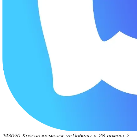
143090, Краснознаменск, ул Победы, д. 28, помещ. 2