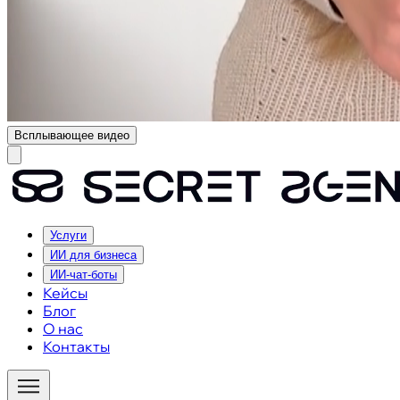
Всплывающее видео
Услуги
ИИ для бизнеса
ИИ-чат-боты
Кейсы
Блог
О нас
Контакты