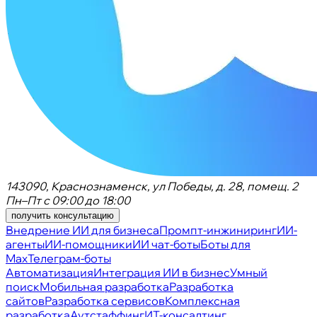
143090, Краснознаменск, ул Победы, д. 28, помещ. 2
Пн–Пт с 09:00 до 18:00
получить консультацию
Внедрение ИИ для бизнеса
Промпт-инжиниринг
ИИ-
агенты
ИИ-помощники
ИИ чат-боты
Боты для
Max
Телеграм-боты
Автоматизация
Интеграция ИИ в бизнес
Умный
поиск
Мобильная разработка
Разработка
сайтов
Разработка сервисов
Комплексная
разработка
Аутстаффинг
ИТ-консалтинг