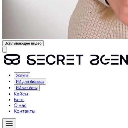
Всплывающее видео
Услуги
ИИ для бизнеса
ИИ-чат-боты
Кейсы
Блог
О нас
Контакты