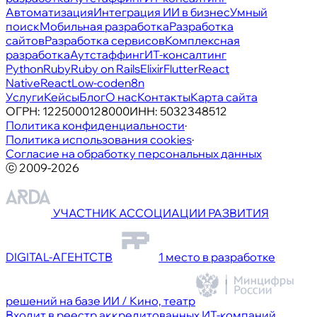
Автоматизация
Интеграция ИИ в бизнес
Умный
поиск
Мобильная разработка
Разработка
сайтов
Разработка сервисов
Комплексная
разработка
Аутстаффинг
ИТ-консалтинг
Python
Ruby
Ruby on Rails
Elixir
Flutter
React
Native
React
Low-code
n8n
Услуги
Кейсы
Блог
О нас
Контакты
Карта сайта
ОГРН:
1225000128000
ИНН:
5032348512
Политика конфиденциальности
·
Политика использования cookies
·
Согласие на обработку персональных данных
ⓒ 2009-2026
УЧАСТНИК АССОЦИАЦИИ РАЗВИТИЯ
DIGITAL-АГЕНТСТВ
1 место в разработке
решений на базе ИИ / Кино, театр
Входит в реестр аккредитованных ИТ-компаний