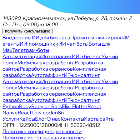
143090, Краснознаменск, ул Победы, д. 28, помещ. 2
Пн–Пт с 09:00 до 18:00
получить консультацию
Внедрение ИИ для бизнеса
Промпт-инжиниринг
ИИ-
агенты
ИИ-помощники
ИИ чат-боты
Боты для
Max
Телеграм-боты
Автоматизация
Интеграция ИИ в бизнес
Умный
поиск
Мобильная разработка
Разработка
сайтов
Разработка сервисов
Комплексная
разработка
Аутстаффинг
ИТ-консалтинг
Автоматизация
Интеграция ИИ в бизнес
Умный
поиск
Мобильная разработка
Разработка
сайтов
Разработка сервисов
Комплексная
разработка
Аутстаффинг
ИТ-консалтинг
Python
Ruby
Ruby on Rails
Elixir
Flutter
React
Native
React
Low-code
n8n
Услуги
Кейсы
Блог
О нас
Контакты
Карта сайта
ОГРН:
1225000128000
ИНН:
5032348512
Политика конфиденциальности
·
Политика использования cookies
·