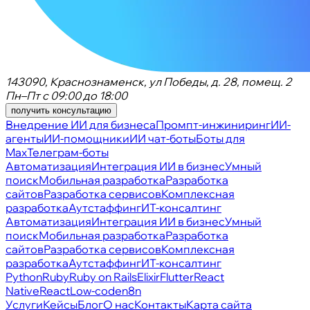
143090, Краснознаменск, ул Победы, д. 28, помещ. 2
Пн–Пт с 09:00 до 18:00
получить консультацию
Внедрение ИИ для бизнеса
Промпт-инжиниринг
ИИ-
агенты
ИИ-помощники
ИИ чат-боты
Боты для
Max
Телеграм-боты
Автоматизация
Интеграция ИИ в бизнес
Умный
поиск
Мобильная разработка
Разработка
сайтов
Разработка сервисов
Комплексная
разработка
Аутстаффинг
ИТ-консалтинг
Автоматизация
Интеграция ИИ в бизнес
Умный
поиск
Мобильная разработка
Разработка
сайтов
Разработка сервисов
Комплексная
разработка
Аутстаффинг
ИТ-консалтинг
Python
Ruby
Ruby on Rails
Elixir
Flutter
React
Native
React
Low-code
n8n
Услуги
Кейсы
Блог
О нас
Контакты
Карта сайта