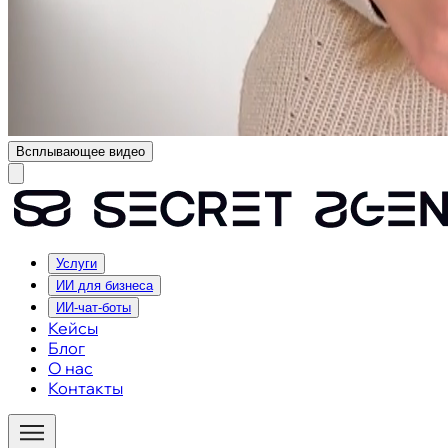
Всплывающее видео
Услуги
ИИ для бизнеса
ИИ-чат-боты
Кейсы
Блог
О нас
Контакты