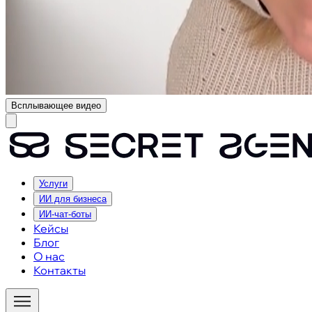
Всплывающее видео
Услуги
ИИ для бизнеса
ИИ-чат-боты
Кейсы
Блог
О нас
Контакты