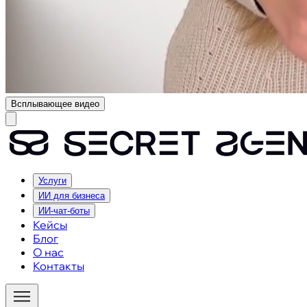
Всплывающее видео
Услуги
ИИ для бизнеса
ИИ-чат-боты
Кейсы
Блог
О нас
Контакты